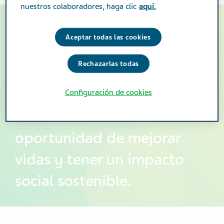
nuestros colaboradores, haga clic
aquí.
Nuestro compromiso con
Aceptar todas las cookies
los pacientes y su salud es
Rechazarlas todas
sólido. Reconocemos esta
enorme responsabilidad y
Configuración de cookies
también la vemos como una
oportunidad de mejorar
vidas y tener un impacto
social sostenible.