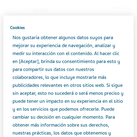
Menú
URUGUAY
Uruguay
Productos
Catálogo de productos
Cookies
ALENDRONATO TEVA 70 mg x 4 comp
Nos gustaría obtener algunos datos suyos para
mejorar su experiencia de navegación, analizar y
Close
medir su interacción con el contenido. Al hacer clic
ALENDRONATO TEVA 70 mg
en [Aceptar], brinda su consentimiento para esto y
x 4 comp
para compartir sus datos con nuestros
La comunicación referente a productos medicinales
colaboradores, lo que incluye mostrarle más
de expendio bajo receta como así los productos
publicidades relevantes en otros sitios web. Si sigue
medicinales de venta libre, se encuentra regulada
sin aceptar, esto no sucederá o será menos preciso y
OSTEOARTICULAR
por el Ministerio de Salud Pública (
MSP
), con el fin
puede tener un impacto en su experiencia en el sitio
que los mensajes comunicacionales de dichos
y en los servicios que podemos ofrecerle. Puede
productos brinden la información necesaria según
cambiar su decisión en cualquier momento. Para
Área terapéutica
las características de cada uno.
obtener más información sobre sus derechos,
Osteoarticular
nuestras prácticas, los datos que obtenemos y