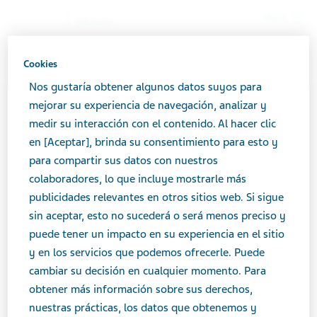
Menú
URUGUAY
Uruguay
Productos
Catálogo de productos
Cookies
BETAMETASONA LCH 0.05% crema pomo x 15 g
Nos gustaría obtener algunos datos suyos para
mejorar su experiencia de navegación, analizar y
Close
medir su interacción con el contenido. Al hacer clic
BETAMETASONA LCH
en [Aceptar], brinda su consentimiento para esto y
0.05% crema pomo x 15 g
para compartir sus datos con nuestros
La comunicación referente a productos medicinales
colaboradores, lo que incluye mostrarle más
de expendio bajo receta como así los productos
publicidades relevantes en otros sitios web. Si sigue
medicinales de venta libre, se encuentra regulada
sin aceptar, esto no sucederá o será menos preciso y
ALERGIA
por el Ministerio de Salud Pública (
MSP
), con el fin
puede tener un impacto en su experiencia en el sitio
que los mensajes comunicacionales de dichos
y en los servicios que podemos ofrecerle. Puede
productos brinden la información necesaria según
cambiar su decisión en cualquier momento. Para
Área terapéutica
las características de cada uno.
obtener más información sobre sus derechos,
Alergia
nuestras prácticas, los datos que obtenemos y