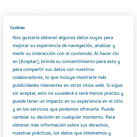
Menú
URUGUAY
Uruguay
Productos
Catálogo de productos
ARTFLEX x
Cookies
1 jeringa prellenada
Nos gustaría obtener algunos datos suyos para
mejorar su experiencia de navegación, analizar y
Close
medir su interacción con el contenido. Al hacer clic
ARTFLEX x 1 jeringa
en [Aceptar], brinda su consentimiento para esto y
prellenada
para compartir sus datos con nuestros
La comunicación referente a productos medicinales
colaboradores, lo que incluye mostrarle más
de expendio bajo receta como así los productos
publicidades relevantes en otros sitios web. Si sigue
medicinales de venta libre, se encuentra regulada
sin aceptar, esto no sucederá o será menos preciso y
OSTEOARTICULAR
por el Ministerio de Salud Pública (
MSP
), con el fin
puede tener un impacto en su experiencia en el sitio
que los mensajes comunicacionales de dichos
y en los servicios que podemos ofrecerle. Puede
productos brinden la información necesaria según
cambiar su decisión en cualquier momento. Para
Área terapéutica
las características de cada uno.
obtener más información sobre sus derechos,
Osteoarticular
nuestras prácticas, los datos que obtenemos y