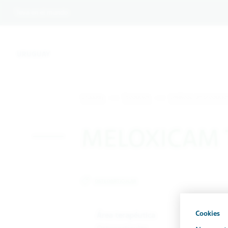
Teva en el mundo
URUGUAY
Uruguay
Productos
Catálogo de product
MELOXICAM T
OSTEOARTICULAR
Cookies
Área terapéutica