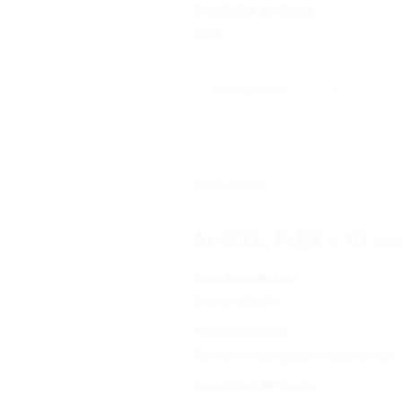
Condición de Venta
CMR
Ver el producto
OSTEOARTICULAR
ALIVIOL FLEX x 10 co
Área terapéutica
Osteoarticular
Presentaciones
Comprimidos gastrorresistentes
Condición de Venta