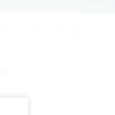
Búsqueda
Productos
TevaCuidar
Nuestro impacto
Tu carrera
mp