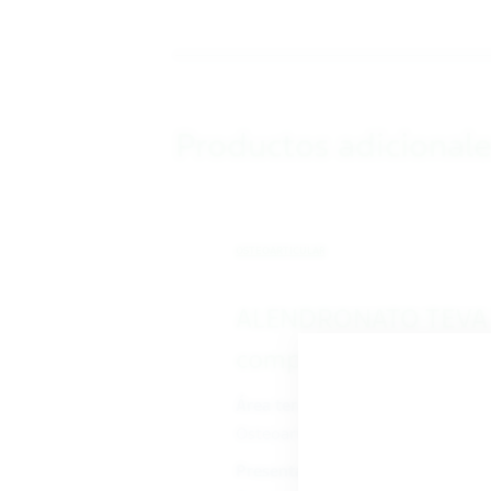
Productos adicionale
OSTEOARTICULAR
ALENDRONATO TEVA 
comp
Área terapéutica
Osteoarticular
Presentaciones