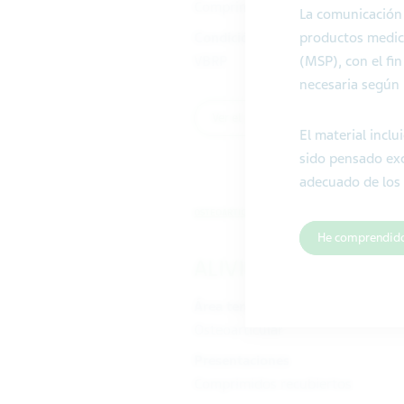
Comprimidos
La comunicación 
Condición de Venta
productos medici
VBRP
(
MSP
), con el f
necesaria según 
Ver el producto
El material incl
sido pensado exc
adecuado de los
OSTEOARTICULAR
He comprendid
ALIVIOL 50 mg x 10 
Área terapéutica
Osteoarticular
Presentaciones
Comprimidos recubiertos