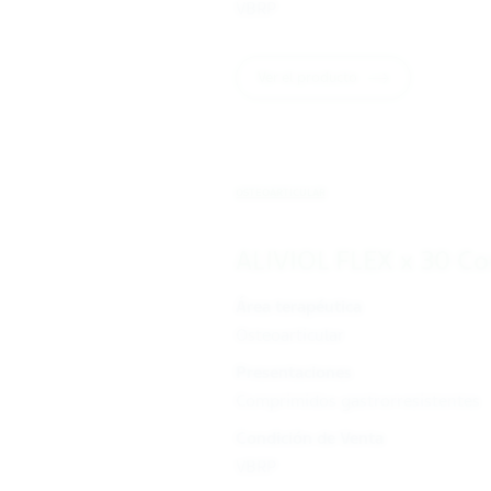
VBRP
Ver el producto
OSTEOARTICULAR
ALIVIOL FLEX x 30 C
Área terapéutica
Osteoarticular
Presentaciones
Comprimidos gastrorresistentes
Condición de Venta
VBRP