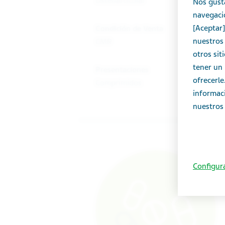
Osteoarticular
Nos gust
navegació
[Aceptar]
Condición de Venta
nuestros 
CMR
otros sit
tener un 
Presentaciones
ofrecerl
Comprimidos
informac
nuestros 
Configur