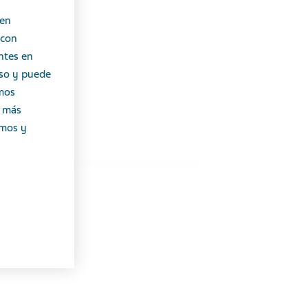
 en
 con
ntes en
iso y puede
emos
r más
emos y