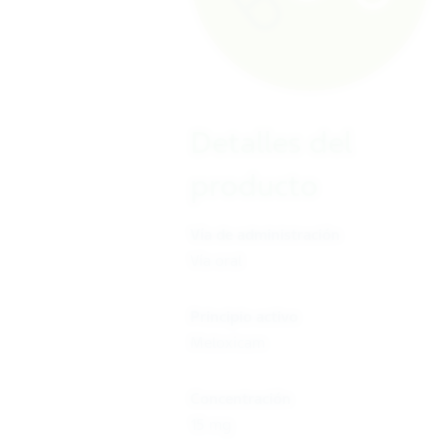
Detalles del
producto
Vía de administración
Vía oral
Principio activo
Meloxicam
Concentración
15 mg