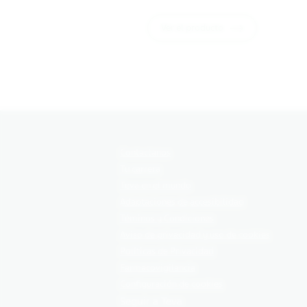
Ver el producto
Contactanos
Tu carrera
Teva en el mundo
Adaptaciones de accesibilidad
Téminos y Condiciones
Aviso de privacidad y uso de cookies
Políticas de Privacidad
Farmacovigilancia
Configuración de cookies
Seguir a Teva