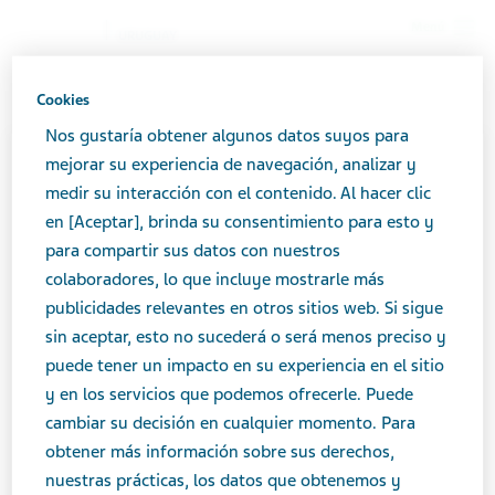
Menú
URUGUAY
Uruguay
Productos
Catálogo de productos
Cookies
NULARTRIN 50 mg x 10 cáp.
Nos gustaría obtener algunos datos suyos para
mejorar su experiencia de navegación, analizar y
Close
medir su interacción con el contenido. Al hacer clic
NULARTRIN 50 mg x 10 cáp.
en [Aceptar], brinda su consentimiento para esto y
para compartir sus datos con nuestros
La comunicación referente a productos medicinales
colaboradores, lo que incluye mostrarle más
OSTEOARTICULAR
de expendio bajo receta como así los productos
publicidades relevantes en otros sitios web. Si sigue
medicinales de venta libre, se encuentra regulada
sin aceptar, esto no sucederá o será menos preciso y
por el Ministerio de Salud Pública (
MSP
), con el fin
puede tener un impacto en su experiencia en el sitio
Área terapéutica
que los mensajes comunicacionales de dichos
y en los servicios que podemos ofrecerle. Puede
Osteoarticular
productos brinden la información necesaria según
cambiar su decisión en cualquier momento. Para
las características de cada uno.
obtener más información sobre sus derechos,
nuestras prácticas, los datos que obtenemos y
Condición de Venta