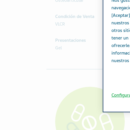
Nos gust
Osteoarticular
navegació
[Aceptar]
Condición de Venta
nuestros 
VLCR
otros sit
tener un 
Presentaciones
ofrecerl
Gel
informac
nuestros 
Configur