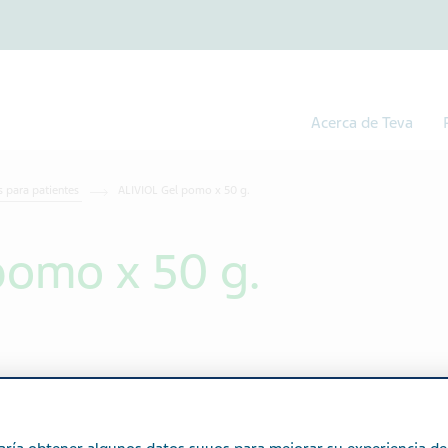
Acerca de Teva
 para patientes
ALIVIOL Gel pomo x 50 g.
pomo x 50 g.