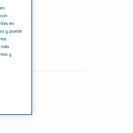
 en
 con
ntes en
iso y puede
emos
r más
emos y