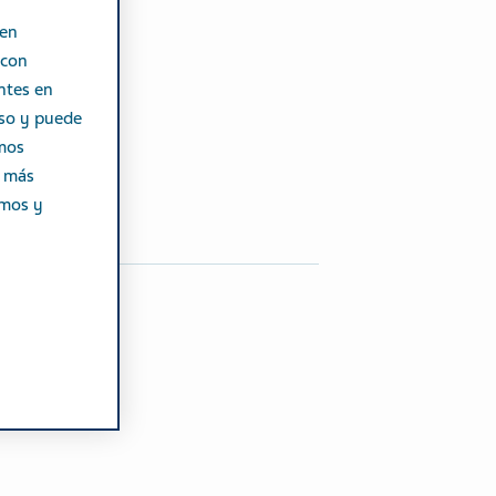
 en
 con
ntes en
iso y puede
emos
r más
emos y