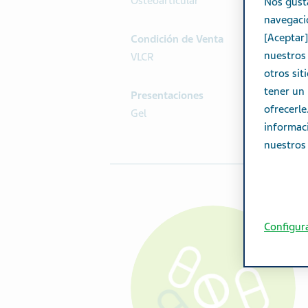
Osteoarticular
Nos gust
navegació
[Aceptar]
Condición de Venta
nuestros 
VLCR
otros sit
tener un 
Presentaciones
ofrecerl
Gel
informac
nuestros 
Configur