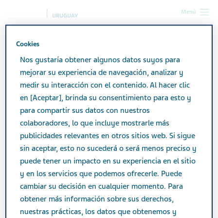
Menú
URUGUAY
Uruguay
Productos
Catálogo de productos para patientes
Cookies
KITADOL 500 mg x 48 comp.
Nos gustaría obtener algunos datos suyos para
mejorar su experiencia de navegación, analizar y
medir su interacción con el contenido. Al hacer clic
KITADOL 500 mg x 48
en [Aceptar], brinda su consentimiento para esto y
comp.
para compartir sus datos con nuestros
colaboradores, lo que incluye mostrarle más
publicidades relevantes en otros sitios web. Si sigue
sin aceptar, esto no sucederá o será menos preciso y
OSTEOARTICULAR
puede tener un impacto en su experiencia en el sitio
y en los servicios que podemos ofrecerle. Puede
cambiar su decisión en cualquier momento. Para
Área terapéutica
obtener más información sobre sus derechos,
Osteoarticular
nuestras prácticas, los datos que obtenemos y